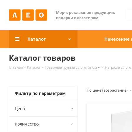
Мерч, рекламная продукция,
подарки с логотипом
Каталог
Нанесение 
Каталог товаров
Главная
-
Каталог
-
Товарные группы c логотипом
-
Награды c лог
По цене (возрастание)
Фильтр по параметрам
Цена
Количество