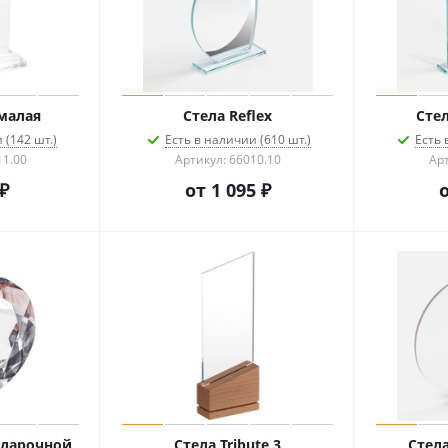
 малая
Стела Reflex
Сте
 (142 шт.)
Есть в наличии (610 шт.)
Есть 
11.00
Артикул: 66010.10
Арт
₽
от
1 095 ₽
подарочной
Стела Tribute 3
Стела