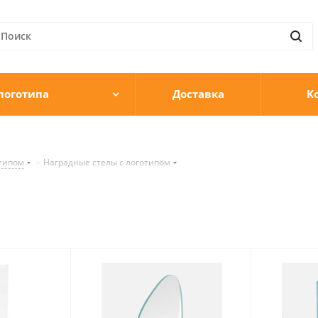
логотипа
Доставка
К
отипом
-
Наградные стелы c логотипом