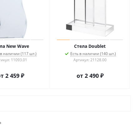
ла New Wave
Стела Doublet
 в наличии (117 шт.)
Есть в наличии (140 шт.)
икул: 11093.01
Артикул: 21128.00
от
2 459 ₽
от
2 490 ₽