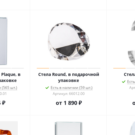
Plaque, в
Стела Round, в подарочной
Стела
паковке
упаковке
Есть
 (565 шт.)
Есть в наличии (59 шт.)
Арт
0.01
Артикул: 66012.00
 ₽
от
1 890 ₽