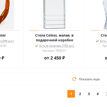
ster
Стела Coloss, малая, в
Сте
подарочной коробке
 (294 шт.)
Есть
60.00
Есть в наличии (102 шт.)
Арт
Артикул: 7838.01
 ₽
от
2 450 ₽
Показать еще
1
2
3
4