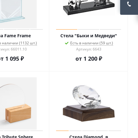
ла Fame Frame
Стела "Быки и Медведи"
в наличии (1132 шт.)
Есть в наличии (59 шт.)
икул: 66011.10
Артикул: 6643
от
1 095 ₽
от
1 200 ₽
 Tribute Sphere
Стела Diamond, в