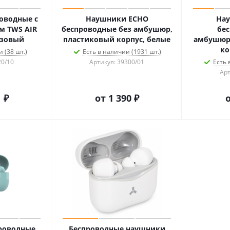
оводные с
Наушники ECHO
На
м TWS AIR
беспроводные без амбушюр,
бес
озовый
пластиковый корпус, белые
амбушюр
ко
 (38 шт.)
Есть в наличии (1931 шт.)
20/10
Артикул: 39300/01
Есть 
Арт
 ₽
от
1 390 ₽
роводные
Беспроводные наушники