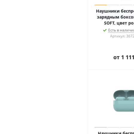
Наушники беспр
зарядным боксо
SOFT, цвет р
Есть в наличии
Артикул: 367
от
1 111
Наушники бесп