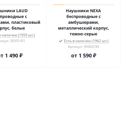
ушники LAUD
Наушники NEXA
проводные с
беспроводные с
ами, пластиковый
амбушюрами,
рпус, белые
металлический корпус,
темно-серые
в наличии (1959 шт.)
икул: 39301/01
Есть в наличии (1962 шт.)
Артикул: 39302/30
от
1 490 ₽
от
1 590 ₽