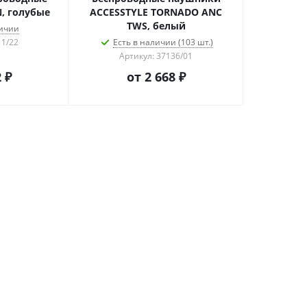
, голубые
ACCESSTYLE TORNADO ANC
TWS, белый
личии
11/22
Есть в наличии (103 шт.)
Артикул: 37136/01
 ₽
от
2 668 ₽