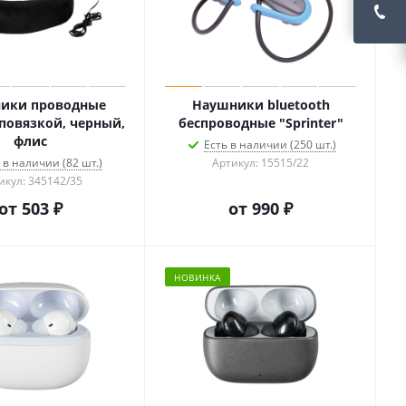
ики проводные
Наушники bluetooth
 повязкой, черный,
беспроводные "Sprinter"
флис
Есть в наличии (250 шт.)
 в наличии (82 шт.)
Артикул: 15515/22
икул: 345142/35
от
503 ₽
от
990 ₽
НОВИНКА