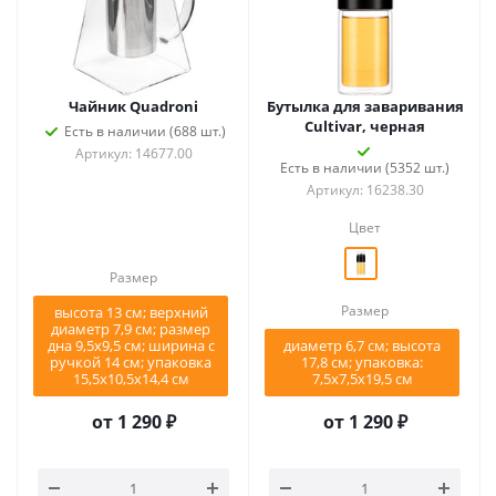
Чайник Quadroni
Бутылка для заваривания
Cultivar, черная
Есть в наличии (688 шт.)
Артикул: 14677.00
Есть в наличии (5352 шт.)
Артикул: 16238.30
Цвет
Размер
Размер
высота 13 см; верхний
диаметр 7,9 см; размер
дна 9,5х9,5 см; ширина с
диаметр 6,7 см; высота
ручкой 14 см; упаковка
17,8 см; упаковка:
15,5х10,5х14,4 см
7,5x7,5x19,5 см
от
1 290 ₽
от
1 290 ₽