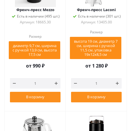
Френч-пресс Mezzo
Френч-пресс Laconi
Есть в наличии (495 шт.)
Есть в наличии (301 шт.)
Артикул: 18665.30
Артикул: 13405.00
Размер
Размер
высота 19 см, диаметр 7
диаметр 9,7 см, ширина
см, ширина с ручкой
с ручкой 13,9 см, высота
11,5 см, упаковка
17,5 см
19х12х8,5 см
от
990 ₽
от
1 280 ₽
В корзину
В корзину