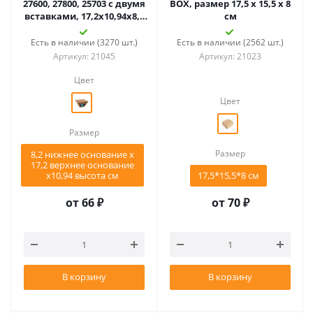
27600, 27800, 25703 с двумя
BOX, размер 17,5 x 15,5 x 8
вставками, 17,2х10,94х8,2
см
см, микрогофр., корич.
Есть в наличии (3270 шт.)
Есть в наличии (2562 шт.)
Артикул: 21045
Артикул: 21023
Цвет
Цвет
Размер
Размер
8,2 нижнее основание х
17,2 верхнее основание
х10,94 высота см
17,5*15,5*8 см
от
66 ₽
от
70 ₽
В корзину
В корзину