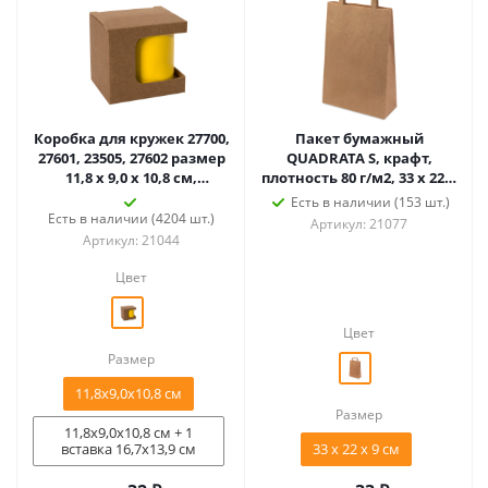
Коробка для кружек 27700,
Пакет бумажный
27601, 23505, 27602 размер
QUADRATA S, крафт,
11,8 х 9,0 х 10,8 см,
плотность 80 г/м2, 33 х 22 х
микрогофрок.,
9 cм
Есть в наличии (153 шт.)
коричневый
Есть в наличии (4204 шт.)
Артикул: 21077
Артикул: 21044
Цвет
Цвет
Размер
11,8х9,0х10,8 см
Размер
11,8х9,0х10,8 см + 1
вставка 16,7х13,9 см
33 х 22 х 9 cм