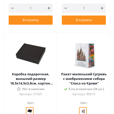
В корзину
В корзину
Коробка подарочная,
Пакет маленький Сугревъ
внешний размер
с изображением собора
18,5х14,5х3,8см, картон,
"Спаса на Крови"
самосборная, черная
Нет в наличии
Есть в наличии (34 шт.)
Артикул: 21025
Артикул: 90016
Цвет
Цвет