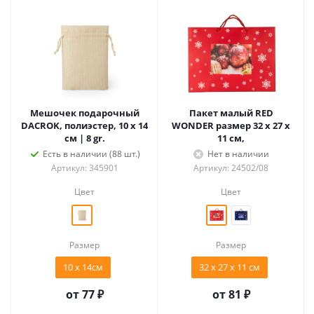
Мешочек подарочный
Пакет малый RED
DACROK, полиэстер, 10 x 14
WONDER размер 32 x 27 x
см | 8 gr.
11 см,
Есть в наличии (88 шт.)
Нет в наличии
Артикул: 345901
Артикул: 24502/08
Цвет
Цвет
Размер
Размер
10 x 14см
32 x 27 x 11 см
от
77 ₽
от
81 ₽