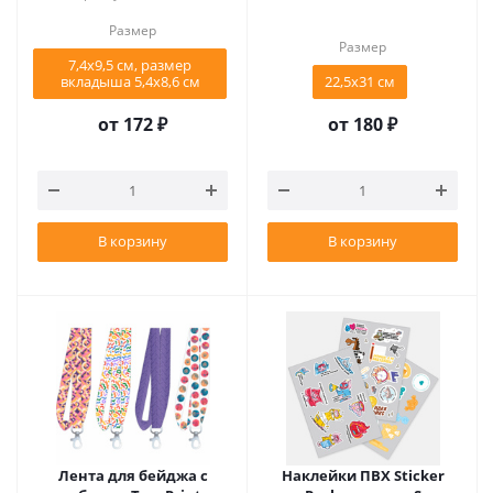
Размер
Размер
7,4x9,5 см, размер
вкладыша 5,4x8,6 см
22,5х31 см
от
172 ₽
от
180 ₽
В корзину
В корзину
Лента для бейджа с
Наклейки ПВХ Sticker