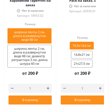
карабином TapePrint на
Pack на заказ, S
заказ
Нет в наличии
Нет в наличии
Артикул: 20939.01
Артикул: 18953.02
Размер
ширина ленты 2 см,
длина в развернутом
Размер
виде 88 см
10,5x14,8 см
ширина ленты 2 см,
длина в развернутом
14,8x21 см
виде 88 см; диаметр
ретрактора 3 см, длина
шнура 60 см
21x27,5 см
от
200 ₽
от
200 ₽
В корзину
В корзину