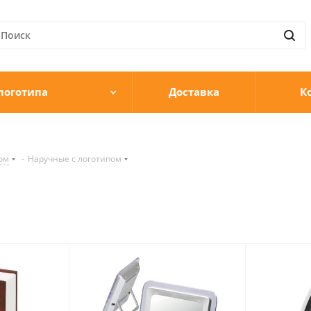
логотипа
Доставка
К
ом
-
Наручные c логотипом