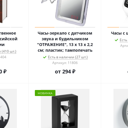
твенное
Часы-зеркало с датчиком
Часы с 
ссийской
звука и будильником
Есть
ии
"ОТРАЖЕНИЕ", 13 х 13 х 2,2
Арти
см; пластик; тампопечать
 (410 шт.)
5404
Есть в наличии (27 шт.)
Артикул: 11806
0 ₽
от
294 ₽
НОВИНКА