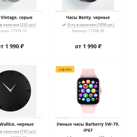
Vintage, серые
Часы Benty, черные
 в наличии (232 шт.)
Есть в наличии (1058 шт.)
икул: 17379.10
Артикул: 17398.30
от
1 990 ₽
от
1 990 ₽
УЦЕНКА
Wallice, черные
Умные часы Barberry SW-79,
IP67
 в наличии (197 шт.)