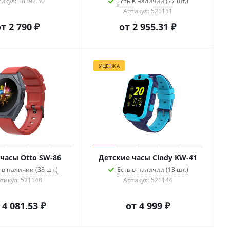
икул: 18392.30
Есть в наличии (77 шт.)
Артикул: 521131
от
2 790 ₽
от
2 955.31 ₽
УЦЕНКА
часы Otto SW-86
Детские часы Cindy KW-41
 в наличии (38 шт.)
Есть в наличии (13 шт.)
тикул: 521148
Артикул: 521144
т
4 081.53 ₽
от
4 999 ₽