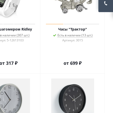
шагомером Ridley
Часы "Трактор"
 в наличии (307 шт.)
Есть в наличии (13 шт.)
кул: 5-12613103
Артикул: 3015
от
317 ₽
от
699 ₽