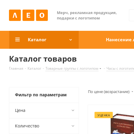
Мерч, рекламная продукция,
подарки с логотипом
Каталог
Нанесение 
Каталог товаров
Главная
-
Каталог
-
Товарные группы c логотипом
-
Часы c логотип
По цене (возрастание)
Фильтр по параметрам
Цена
УЦЕНКА
Количество