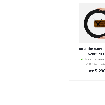
Часы TimeLord,
коричне
Есть в наличии
Артикул: 192
от
5 290