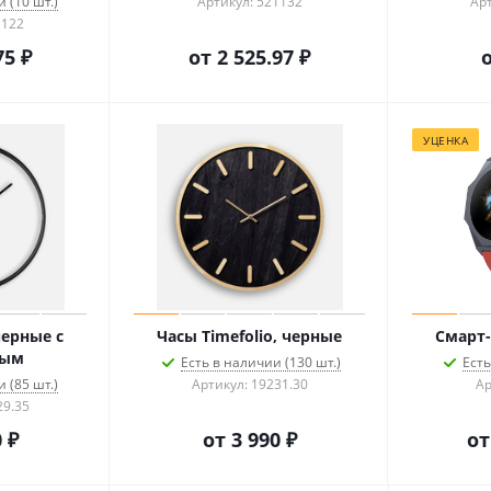
 (10 шт.)
Артикул: 521132
Арт
1122
75 ₽
от
2 525.97 ₽
УЦЕНКА
черные с
Часы Timefolio, черные
Смарт-
вым
Есть в наличии (130 шт.)
Есть
 (85 шт.)
Артикул: 19231.30
Ар
29.35
 ₽
от
3 990 ₽
о