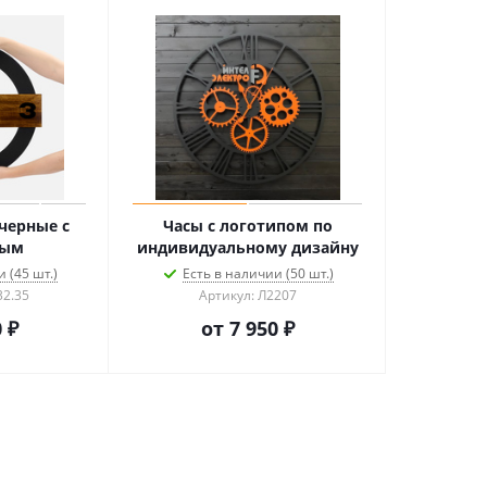
 черные с
Часы с логотипом по
вым
индивидуальному дизайну
 (45 шт.)
Есть в наличии (50 шт.)
32.35
Артикул: Л2207
 ₽
от
7 950 ₽