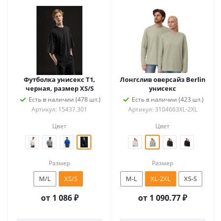
Футболка унисекс T1,
Лонгслив оверсайз Berlin
черная, размер XS/S
унисекс
Есть в наличии (478 шт.)
Есть в наличии (423 шт.)
Артикул: 15437.301
Артикул: 3104663XL-2XL
Цвет
Цвет
Размер
Размер
M/L
XS/S
M-L
XL-2XL
XS-S
от
1 086 ₽
от
1 090.77 ₽