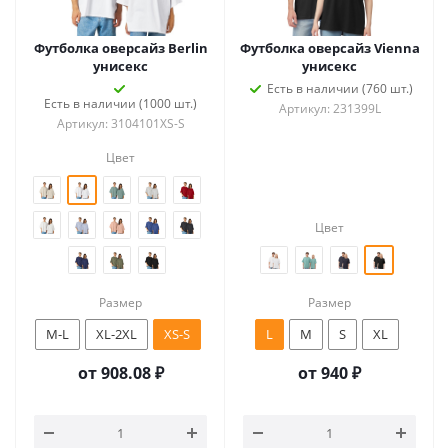
Футболка оверсайз Berlin
Футболка оверсайз Vienna
унисекс
унисекс
Есть в наличии (760 шт.)
Есть в наличии (1000 шт.)
Артикул: 231399L
Артикул: 3104101XS-S
Цвет
Цвет
Размер
Размер
M-L
XL-2XL
XS-S
L
M
S
XL
от
908.08 ₽
от
940 ₽