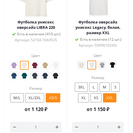
Футболка унисекс
Футболка оверсайз
оверсайз LIBRA 220
унисекс Legacy, белая,
размер XXL
Есть в наличии (410 шт.)
Есть в наличии (12 шт.)
Артикул: 52104.104/XS/S
Артикул: 03996102XXL
Цвет
Цвет
Размер
3XL
L
M
S
Размер
M/L
XL/2XL
XS/S
XL
XS
XXL
от
1 120 ₽
от
1 150 ₽