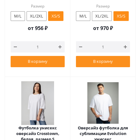
Размер
Размер
M/L
XL/2XL
XS/S
M/L
XL/2XL
XS/S
от
956 ₽
от
970 ₽
В корзину
В корзину
Футболка унисекс
Оверсайз футболка для
оверсайз Crosstown,
сублимации Evolution
белая, размер S
унисекс