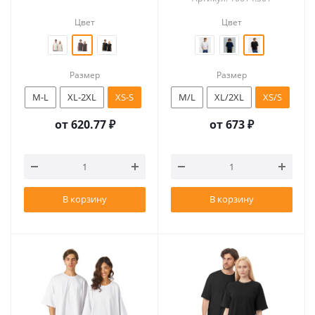
Цвет
Цвет
Размер
Размер
M-L
XL-2XL
XS-S
M/L
XL/2XL
XS/S
от
620.77 ₽
от
673 ₽
В корзину
В корзину