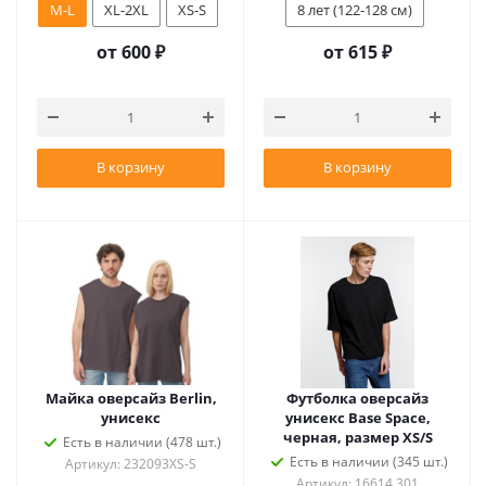
M-L
XL-2XL
XS-S
8 лет (122-128 см)
от
600 ₽
от
615 ₽
В корзину
В корзину
Майка оверсайз Berlin,
Футболка оверсайз
унисекс
унисекс Base Space,
черная, размер XS/S
Есть в наличии (478 шт.)
Есть в наличии (345 шт.)
Артикул: 232093XS-S
Артикул: 16614.301