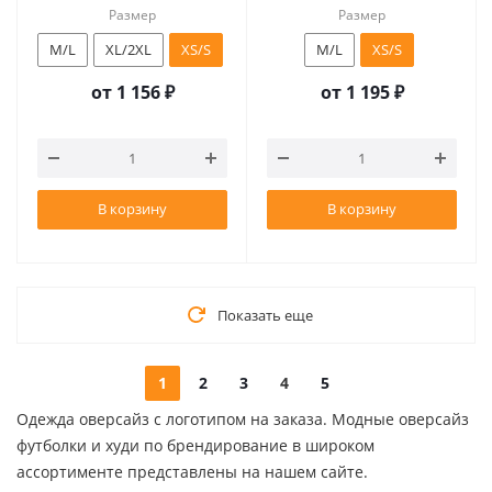
Размер
Размер
M/L
XL/2XL
XS/S
M/L
XS/S
от
1 156 ₽
от
1 195 ₽
В корзину
В корзину
Показать еще
1
2
3
4
5
Одежда оверсайз с логотипом на заказа. Модные оверсайз
футболки и худи по брендирование в широком
ассортименте представлены на нашем сайте.