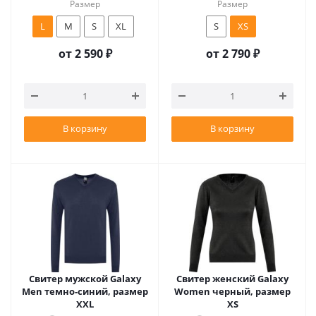
Размер
Размер
L
M
S
XL
S
XS
от
2 590 ₽
от
2 790 ₽
В корзину
В корзину
Свитер мужской Galaxy
Свитер женский Galaxy
Men темно-синий, размер
Women черный, размер
XXL
XS