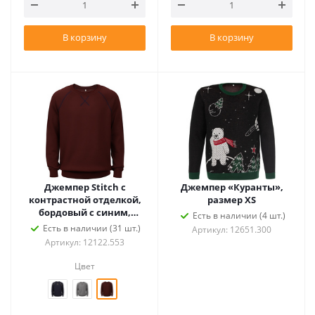
В корзину
В корзину
Джемпер Stitch с
Джемпер «Куранты»,
контрастной отделкой,
размер XS
бордовый с синим,
Есть в наличии (4 шт.)
размер L
Есть в наличии (31 шт.)
Артикул: 12651.300
Артикул: 12122.553
Цвет