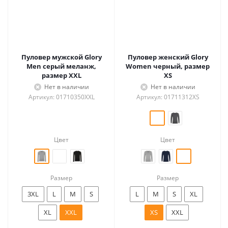
Пуловер мужской Glory
Пуловер женский Glory
Men серый меланж,
Women черный, размер
размер XXL
XS
Нет в наличии
Нет в наличии
Артикул: 01710350XXL
Артикул: 01711312XS
Цвет
Цвет
Размер
Размер
3XL
L
M
S
L
M
S
XL
XL
XXL
XS
XXL