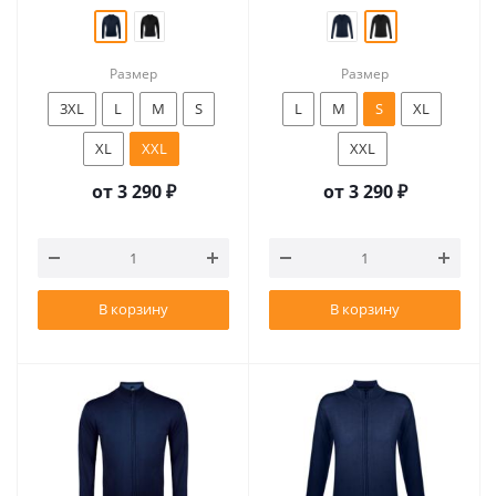
Размер
Размер
3XL
L
M
S
L
M
S
XL
XL
XXL
XXL
от
3 290 ₽
от
3 290 ₽
В корзину
В корзину