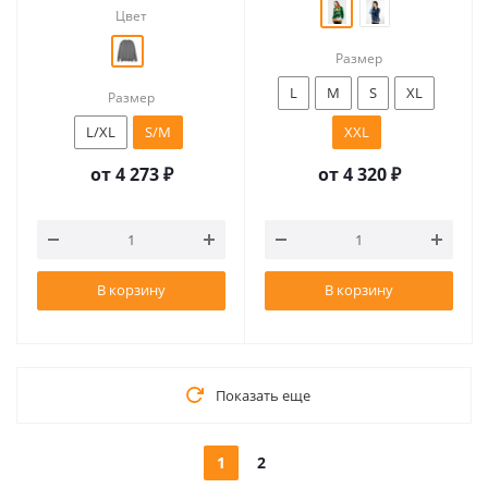
Цвет
Размер
L
M
S
XL
Размер
L/XL
S/M
XXL
от
4 273 ₽
от
4 320 ₽
В корзину
В корзину
Показать еще
1
2