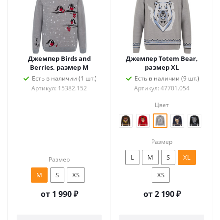
Джемпер Birds and
Джемпер Totem Bear,
Berries, размер M
размер XL
Есть в наличии (1 шт.)
Есть в наличии (9 шт.)
Артикул: 15382.152
Артикул: 47701.054
Цвет
Размер
L
M
S
XL
Размер
M
S
XS
XS
от
1 990 ₽
от
2 190 ₽