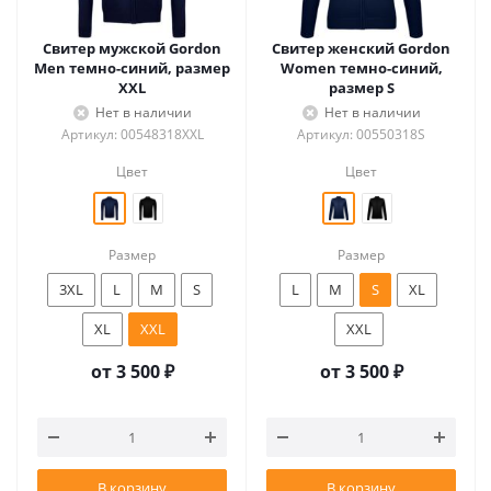
Свитер мужской Gordon
Свитер женский Gordon
Men темно-синий, размер
Women темно-синий,
XXL
размер S
Нет в наличии
Нет в наличии
Артикул: 00548318XXL
Артикул: 00550318S
Цвет
Цвет
Размер
Размер
3XL
L
M
S
L
M
S
XL
XL
XXL
XXL
от
3 500 ₽
от
3 500 ₽
В корзину
В корзину