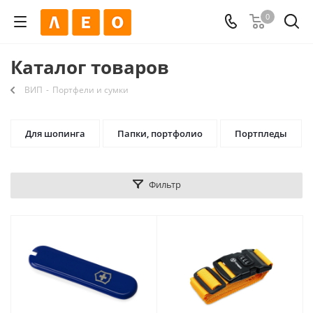
0
Каталог товаров
ВИП
-
Портфели и сумки
Для шопинга
Папки, портфолио
Портпледы
Фильтр