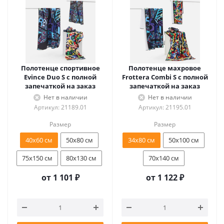
Полотенце спортивное
Полотенце махровое
Evince Duo S с полной
Frottera Combi S с полной
запечаткой на заказ
запечаткой на заказ
Нет в наличии
Нет в наличии
Артикул: 21189.01
Артикул: 21195.01
Размер
Размер
40х60 см
50х80 см
34х80 см
50х100 см
75х150 см
80х130 см
70х140 см
от
1 101 ₽
от
1 122 ₽