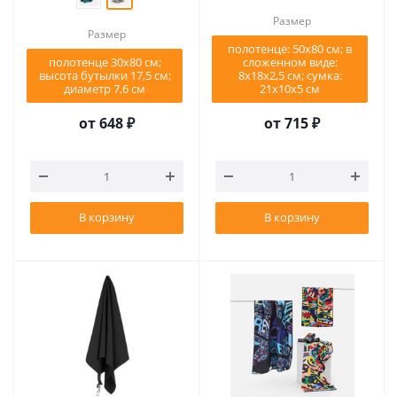
Размер
Размер
полотенце: 50x80 см; в
полотенце 30x80 см;
сложенном виде:
высота бутылки 17,5 см;
8х18х2,5 см; сумка:
диаметр 7,6 см
21х10х5 см
от
648 ₽
от
715 ₽
В корзину
В корзину