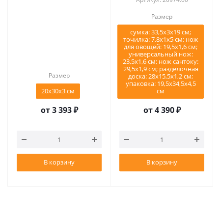
Размер
сумка: 33,5х3х19 см;
точилка: 7,8х1х5 см; нож
для овощей: 19,5х1,6 см;
универсальный нож:
23,5х1,6 см; нож сантоку:
29,5х1,9 см; разделочная
Размер
доска: 28х15,5х1,2 см;
упаковка: 19,5х34,5х4,5
20x30x3 см
см
от
3 393 ₽
от
4 390 ₽
В корзину
В корзину