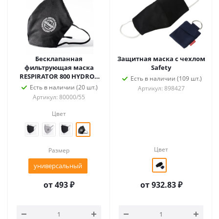
Бесклапанная
Защитная маска с чехлом
фильтрующая маска
Safety
RESPIRATOR 800 HYDROP
Есть в наличии (109 шт.)
черная с логотипом в
Есть в наличии (20 шт.)
Артикул: 898427
фирменном пакете
Артикул: 80000/55
Цвет
Цвет
Размер
универсальный
от
493 ₽
от
932.83 ₽