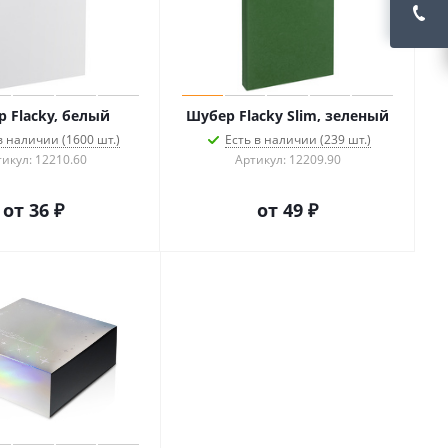
 Flacky, белый
Шубер Flacky Slim, зеленый
в наличии (1600 шт.)
Есть в наличии (239 шт.)
икул: 12210.60
Артикул: 12209.90
от
36 ₽
от
49 ₽