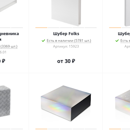
дневника
Шубер Folks
Шубер
м
Есть в наличии (5781 шт.)
Есть 
(3369 шт.)
Артикул: 15923
Арт
6.01
 ₽
от
30 ₽