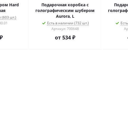
ром Hard
Подарочная коробка с
Подар
лая
голографическим шубером
гологра
Aurora, L
 (603 шт.)
80.01
Есть в наличии (732 шт.)
Есть
Артикул: 700648
Ар
₽
от
534 ₽