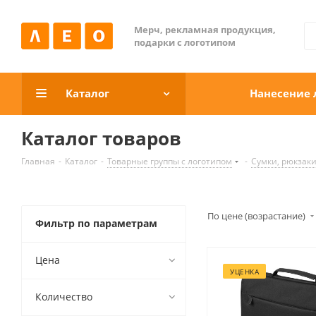
Мерч, рекламная продукция,
подарки с логотипом
Каталог
Нанесение 
Каталог товаров
Главная
-
Каталог
-
Товарные группы c логотипом
-
Сумки, рюкзаки
По цене (возрастание)
Фильтр по параметрам
Цена
УЦЕНКА
Количество