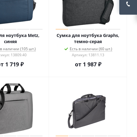
ля ноутбука Metz,
Сумка для ноутбука Graphs,
синяя
темно-серая
 в наличии (105 шт.)
Есть в наличии (60 шт.)
икул: 13809.40
Артикул: 13811.13
от
1 719 ₽
от
1 987 ₽