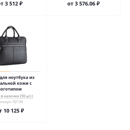
от
3 512 ₽
от
3 576.06 ₽
для ноутбука из
альной кожи с
логотипом
 в наличии (50 шт.)
ртикул: Л2139
т
10 125 ₽