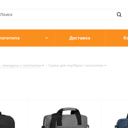
логотипа
Доставка
К
, чемоданы с логотипом
-
Сумки для ноутбука с логотипом