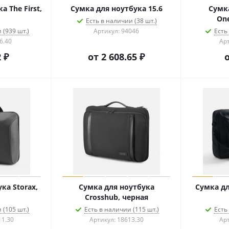
 The First,
Сумка для ноутбука 15.6
Сумк
One
Есть в наличии (38 шт.)
 (939 шт.)
Артикул: 94046
Есть
6.40
Арт
 ₽
от
2 608.65 ₽
ка Storax,
Сумка для ноутбука
Сумка дл
Crosshub, черная
 (105 шт.)
Есть в наличии (115 шт.)
Есть
11.30
Артикул: 18613.30
Арт