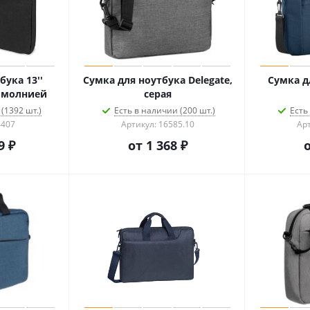
бука 13''
Сумка для ноутбука Delegate,
Сумка д
й молнией
серая
(1392 шт.)
Есть в наличии (200 шт.)
Есть
4407
Артикул: 16585.10
Арт
9 ₽
от
1 368 ₽