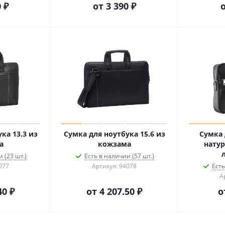
 ₽
от
3 390 ₽
ка 13.3 из
Сумка для ноутбука 15.6 из
Сумка 
а
кожзама
натур
 (23 шт.)
Есть в наличии (57 шт.)
077
Артикул: 94078
Есть
А
40 ₽
от
4 207.50 ₽
о