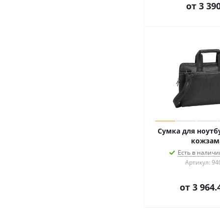
от
3 390
Сумка для ноутбу
кожзам
Есть в наличии
Артикул: 94
от
3 964.