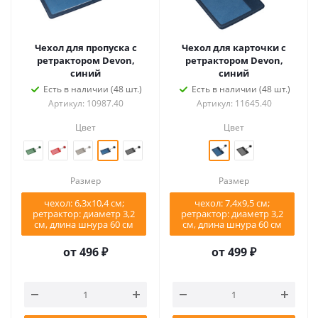
Чехол для пропуска с
Чехол для карточки с
ретрактором Devon,
ретрактором Devon,
синий
синий
Есть в наличии (48 шт.)
Есть в наличии (48 шт.)
Артикул: 10987.40
Артикул: 11645.40
Цвет
Цвет
Размер
Размер
чехол: 6,3х10,4 см;
чехол: 7,4х9,5 см;
ретрактор: диаметр 3,2
ретрактор: диаметр 3,2
см, длина шнура 60 см
см, длина шнура 60 см
от
496 ₽
от
499 ₽