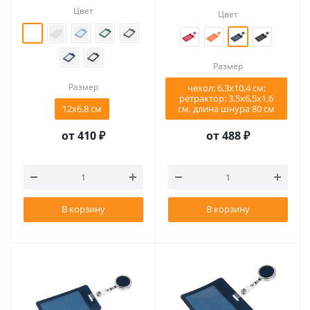
Цвет
Цвет
Размер
Размер
чехол: 6,3х10,4 см;
ретрактор: 3,5х6,5х1,6
12х6,8 см
см, длина шнура 80 см
от
410 ₽
от
488 ₽
В корзину
В корзину