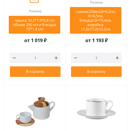
Размер
Размер
чашка:250мл,D=9,2см,
Н=6,5см,
чашка 10.2*7.9*6.8 cm
блюдце:D=15,4см,
объем 250 мл и блюдце
коробка:
15*1.4 cm
17,2х17,2х12,2см
от
1 019 ₽
от
1 193 ₽
В корзину
В корзину