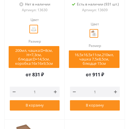
Нет в наличии
Есть в наличии (931 шт.)
Артикул: 13630
Артикул: 13609
Цвет
Цвет
Размер
Размер
200мл, чашка:D=8см,
Н=7,3см,
16,5х16,5х11см,210мл,
блюдце:D=14,5см,
чашка 7,5х8,5см,
коробка:16х16х9,5см
блюдце 15см
от
831 ₽
от
911 ₽
В корзину
В корзину