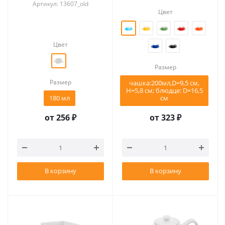
Артикул: 13607_old
Цвет
Цвет
Размер
Размер
чашка:200мл,D=9,5 см,
Н=5,8 см; блюдце: D=16,5
180 мл
см
от
256 ₽
от
323 ₽
В корзину
В корзину