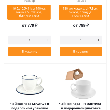
Размер
Размер
16,5х16,5х11см,190мл,
180 мл, чашка: d=7.3см,
чашка 5,5х8,5см,
h=9см, блюдце:
блюдце 15см
17,8х13,5см
от
779 ₽
от
789 ₽
В корзину
В корзину
Чайная пара SEAWAVE в
Чайная пара "Романтика"
подарочной упаковке
в подарочной упаковке