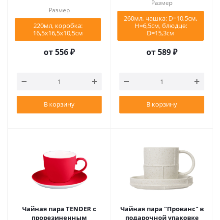
Размер
Размер
260мл, чашка: D=10,5см,
220мл, коробка:
Н=6,5см, блюдце:
16,5х16,5х10,5см
D=15,3см
от
556 ₽
от
589 ₽
В корзину
В корзину
Чайная пара TENDER с
Чайная пара "Прованс" в
прорезиненным
подарочной упаковке