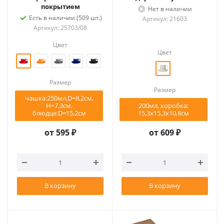
покрытием
Нет в наличии
Есть в наличии (509 шт.)
Артикул: 21603
Артикул: 25703/08
Цвет
Цвет
Размер
Размер
чашка:250мл,D=8,2см,
Н=7,3см,
200мл, коробка:
блюдце:D=15,2см
15,3х15,3х10,8см
от
595 ₽
от
609 ₽
В корзину
В корзину