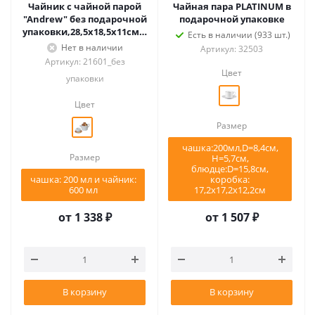
Чайник с чайной парой
Чайная пара PLATINUM в
"Andrew" без подарочной
подарочной упаковке
упаковки,28,5х18,5х11см,2
Есть в наличии (933 шт.)
00 мл и 600
Нет в наличии
Артикул: 32503
мл,фарфор,дере
Артикул: 21601_без
Цвет
упаковки
Цвет
Размер
чашка:200мл,D=8,4см,
Размер
Н=5,7см,
блюдце:D=15,8см,
чашка: 200 мл и чайник:
коробка:
600 мл
17,2х17,2х12,2см
от
1 338 ₽
от
1 507 ₽
В корзину
В корзину