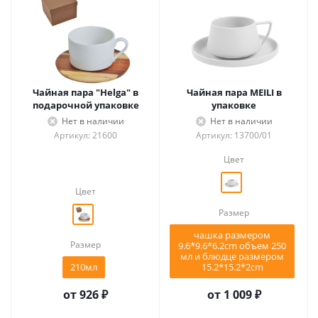
Чайная пара "Helga" в
Чайная пара MEILI в
подарочной упаковке
упаковке
Нет в наличии
Нет в наличии
Артикул: 21600
Артикул: 13700/01
Цвет
Цвет
Размер
чашка размером
Размер
9.6*9.6*6.2cm объем 250
мл и блюдце размером
210мл
15.2*15.2*2cm
от
926 ₽
от
1 009 ₽