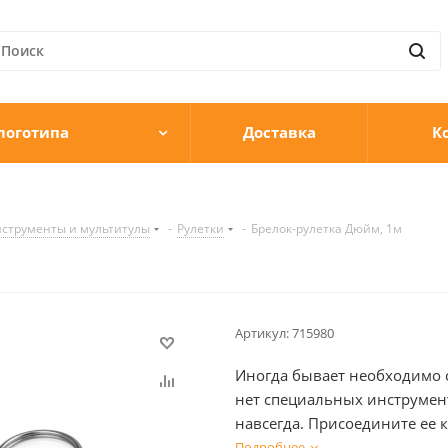
логотипа
Доставка
К
струменты и мультитулы
-
Рулетки
-
Брелок-рулетка Дюйм, 1м
Артикул:
715980
Иногда бывает необходимо с
нет специальных инструмент
навсегда. Присоедините ее к
измерения всегда будет под 
Подробнее