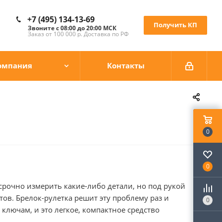
+7 (495) 134-13-69
Получить КП
Звоните с 08:00 до 20:00 МСК
Заказ от 100 000 р. Доставка по РФ
омпания
Контакты
0
0
рочно измерить какие-либо детали, но под рукой
ов. Брелок-рулетка решит эту проблему раз и
0
 ключам, и это легкое, компактное средство
рукой. Длина рулетки 1 м.