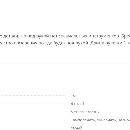
детали, но под рукой нет специальных инструментов. Брело
едство измерения всегда будет под рукой. Длина рулетки 1 м
1м
4 х 4 х 1
металл, пластик
Тампопечать, УФ-печать, Зали
серый