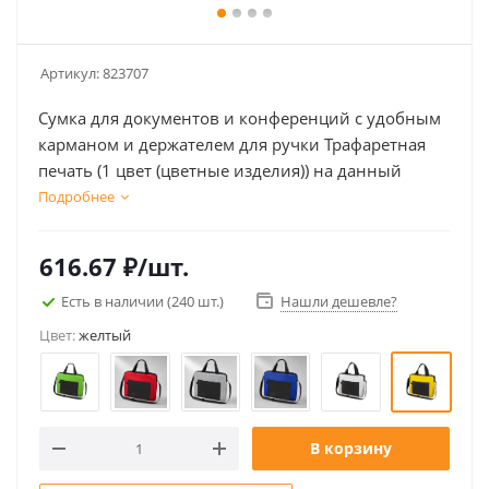
Артикул:
823707
Сумка для документов и конференций с удобным
карманом и держателем для ручки Трафаретная
печать (1 цвет (цветные изделия)) на данный
товар осуществляется бесплатно. Оплачивается
Подробнее
только настройка оборудования в размере 9100
рублей на весь тираж.
616.67
₽
/шт.
Есть в наличии
(240 шт.)
Нашли дешевле?
Цвет:
желтый
В корзину