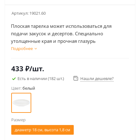
Артикул:
19021.60
Плоская тарелка может использоваться для
подачи закусок и десертов. Специально
утолщенные края и прочная глазурь
обеспечивают максимальную защиту от сколов и
Подробнее
царапин, в том числе и от столовых приборов.
Поставляется без индивидуальной упаковки.
433
₽
/шт.
Есть в наличии
(182 шт.)
Нашли дешевле?
Цвет:
белый
Размер
диаметр 18 см, высота 1,8 см