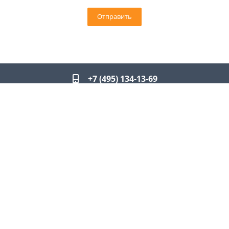
+7 (495) 134-13-69
info@leo-nnov.ru
2026 © ЛЕО Корпоративные подарки, сувенирная
продукция. Все права защищены
Политика конфиденциальности