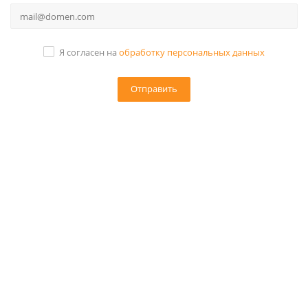
Я согласен на
обработку персональных данных
+7 (495) 134-13-69
info@leo-nnov.ru
2026 © ЛЕО Корпоративные подарки, сувенирная
продукция. Все права защищены