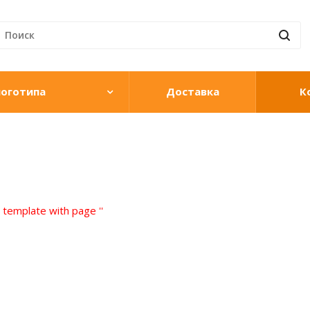
логотипа
Доставка
К
' template with page ''