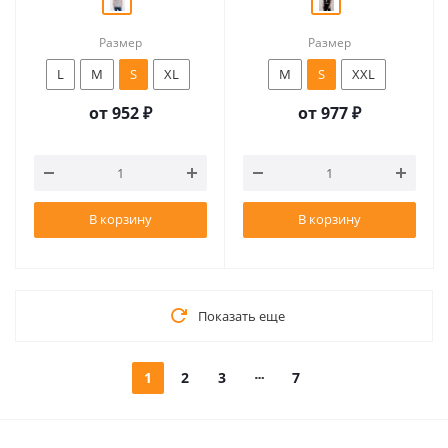
Размер
Размер
L
M
S
XL
M
S
XXL
от
952 ₽
от
977 ₽
В корзину
В корзину
Показать еще
1
2
3
7