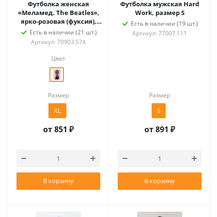
Футболка женская
Футболка мужская Hard
«Меламед. The Beatles»,
Work, размер S
ярко-розовая (фуксия),
Есть в наличии (19 шт.)
размер XL
Есть в наличии (21 шт.)
Артикул: 77007.111
Артикул: 70903.574
Цвет
Размер
Размер
XL
S
от
851 ₽
от
891 ₽
В корзину
В корзину