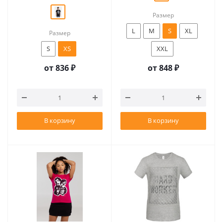
Размер
L
M
S
XL
Размер
S
XS
XXL
от
836 ₽
от
848 ₽
В корзину
В корзину