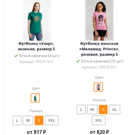
Футболка «Узор»,
Футболка женская
зеленая, размер S
«Меламед. Prince»,
розовая, размер S
Есть в наличии (4 шт.)
Есть в наличии (13 шт.)
Артикул: 70521.911
Артикул: 70916.561
Цвет
Цвет
Размер
L
M
S
XL
Размер
L
M
S
XXL
XXL
от
817 ₽
от
820 ₽