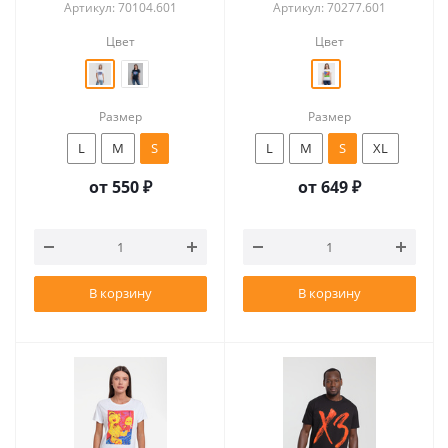
Артикул: 70104.601
Артикул: 70277.601
Цвет
Цвет
Размер
Размер
L
M
S
L
M
S
XL
от
550 ₽
от
649 ₽
В корзину
В корзину