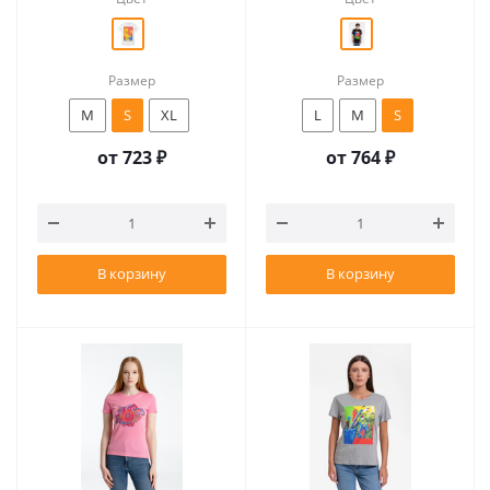
Размер
Размер
M
S
XL
L
M
S
от
723 ₽
от
764 ₽
В корзину
В корзину