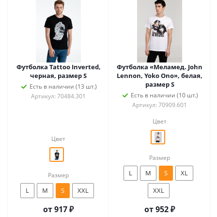
Футболка Tattoo Inverted,
Футболка «Меламед. John
черная, размер S
Lennon, Yoko Ono», белая,
размер S
Есть в наличии (13 шт.)
Есть в наличии (10 шт.)
Артикул: 70484.301
Артикул: 70909.601
Цвет
Цвет
Размер
L
M
S
XL
Размер
L
M
S
XXL
XXL
от
917 ₽
от
952 ₽