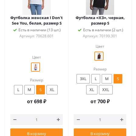
Футболка женская I Don't
Футболка «ХЗ», черная,
See You, белая, размер S
размер S
Есть в наличии (13 шт.)
Есть в наличии (2 шт.)
Артикул: 70628.601
Артикул: 70199.301
Цвет
Цвет
Размер
3XL
L
M
S
Размер
L
M
S
XL
XL
XXL
от
698 ₽
от
700 ₽
В корзину
В корзину