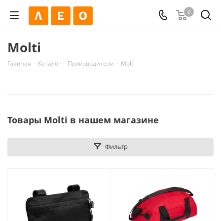
0
Molti
Главная
-
Каталог
-
Производители
-
Molti
Товары Molti в нашем магазине
Фильтр